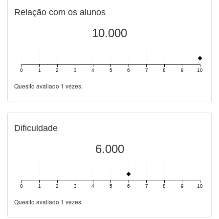
Relação com os alunos
10.000
0
1
2
3
4
5
6
7
8
9
10
Quesito avaliado 1 vezes.
Dificuldade
6.000
0
1
2
3
4
5
6
7
8
9
10
Quesito avaliado 1 vezes.