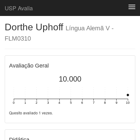
USP Avalia
Togg
Dorthe Uphoff
Língua Alemã V -
FLM0310
Avaliação Geral
10.000
0
1
2
3
4
5
6
7
8
9
10
Quesito avaliado 1 vezes.
Didática