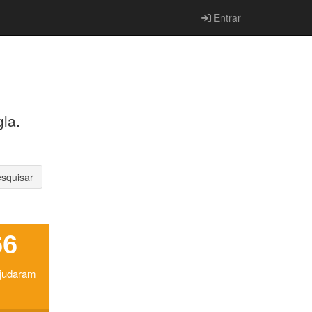
Entrar
la.
squisar
66
ajudaram