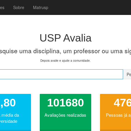
es
Sobre
Matrusp
USP Avalia
squise uma disciplina, um professor ou uma sig
Depois avalie e ajude a comunidade.
Pe
,80
101680
47
 média da
Avaliações realizadas
Pessoas já 
versidade