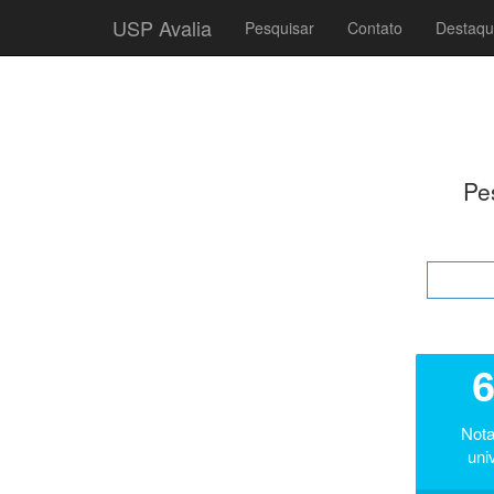
USP Avalia
Pesquisar
Contato
Destaqu
Pe
6
Nota
uni