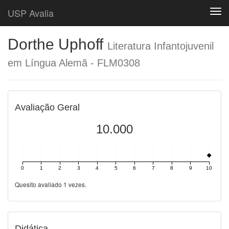
USP Avalia
Togg
Dorthe Uphoff
Literatura Infantojuvenil
em Língua Alemã - FLM0308
Avaliação Geral
10.000
0
1
2
3
4
5
6
7
8
9
10
Quesito avaliado 1 vezes.
Didática