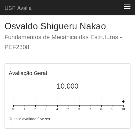
USP Avalia
Togg
Osvaldo Shigueru Nakao
Fundamentos de Mecânica das Estruturas -
PEF2308
Avaliação Geral
10.000
0
1
2
3
4
5
6
7
8
9
10
Quesito avaliado 2 vezes.