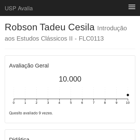
USP Avalia
Togg
Robson Tadeu Cesila
Introdução
aos Estudos Clássicos II - FLC0113
Avaliação Geral
10.000
0
1
2
3
4
5
6
7
8
9
10
Quesito avaliado 9 vezes.
Didática