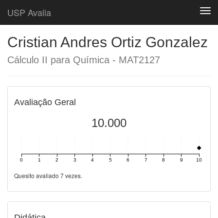
USP Avalia
Togg
Cristian Andres Ortiz Gonzalez
Cálculo II para Química - MAT2127
Avaliação Geral
10.000
0
1
2
3
4
5
6
7
8
9
10
Quesito avaliado 7 vezes.
Didática