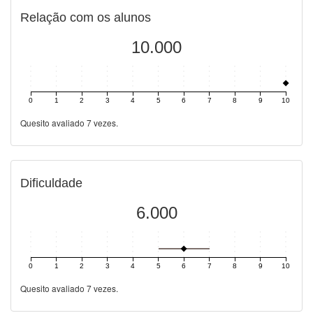
Relação com os alunos
10.000
0
1
2
3
4
5
6
7
8
9
10
Quesito avaliado 7 vezes.
Dificuldade
6.000
0
1
2
3
4
5
6
7
8
9
10
Quesito avaliado 7 vezes.