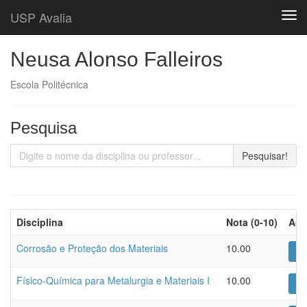
USP Avalia
Togg
Neusa Alonso Falleiros
Escola Politécnica
Pesquisa
Pesquisar!
Disciplina
Nota (0-10)
Açõ
Corrosão e Proteção dos Materiais
10.00
Lo
Físico-Química para Metalurgia e Materiais I
10.00
Lo